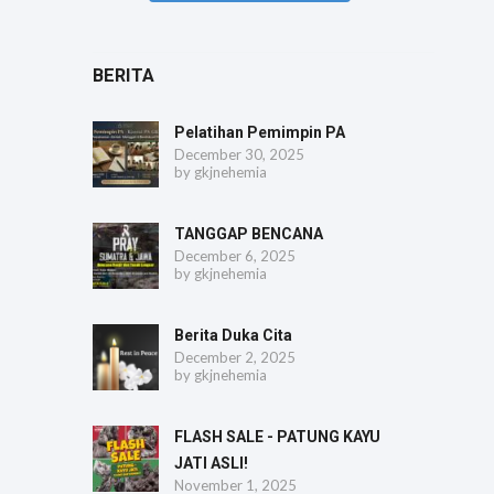
BERITA
Pelatihan Pemimpin PA
December 30, 2025
by
gkjnehemia
TANGGAP BENCANA
December 6, 2025
by
gkjnehemia
Berita Duka Cita
December 2, 2025
by
gkjnehemia
FLASH SALE - PATUNG KAYU
JATI ASLI!
November 1, 2025