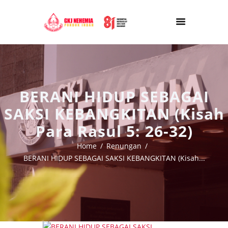
BERANI HIDUP SEBAGAI
SAKSI KEBANGKITAN (Kisah
Para Rasul 5: 26-32)
Home
Renungan
BERANI HIDUP SEBAGAI SAKSI KEBANGKITAN (Kisah...