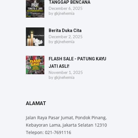
TANGGAP BENCANA
December 6, 2025
by
gkjnehemia
Berita Duka Cita
December 2, 2025
by
gkjnehemia
FLASH SALE - PATUNG KAYU
JATI ASLI!
November 1, 2025
by
gkjnehemia
ALAMAT
Jalan Raya Pasar Jumat, Pondok Pinang,
Kebayoran Lama, Jakarta Selatan 12310
Telepon: 021-7691116