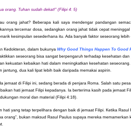
 orang. Tuhan sudah dekat!” (Filipi 4: 5)
au orang jahat? Beberapa kali saya mendengar pandangan semaca
ikannya tercemar dosa, sedangkan orang jahat tidak cepat meningg
menarik kesimpulan sesederhana itu. Ada banyak faktor seseorang lebih
dan Kedokteran, dalam bukunya
Why Good Things Happen To Good 
praktikkan seseorang bisa sangat berpengaruh terhadap kesehatan dan
kan kekuatan kebaikan hati dalam meningkatkan kesehatan seseorang. 
 jantung, dua kali lipat lebih baik daripada memakai aspirin.
a jemaat di Filipi ini, sedang berada di penjara Roma. Salah satu pesa
kan hati jemaat Filipi kepadanya. Ia berterima kasih pada jemaat Fil
ukungan moral dan material (Filipi 4:18).
 hati yang tetap terpelihara dengan baik di jemaat Filipi. Ketika Ra
mua orang”, bukan maksud Rasul Paulus supaya mereka memamerkan k
t.