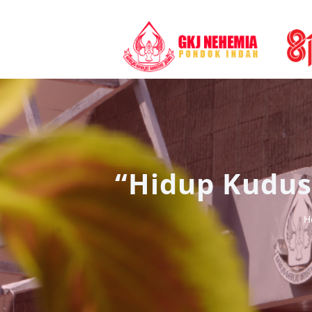
“Hidup Kudus 
H