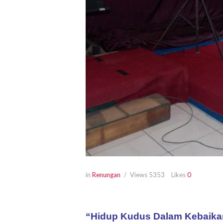
in
Renungan
Views
5353
Likes
0
“Hidup Kudus Dalam Kebaikan H