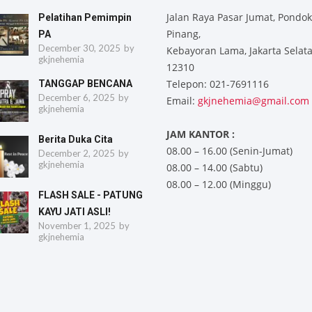
Jalan Raya Pasar Jumat, Pondok
Pelatihan Pemimpin
Pinang,
PA
December 30, 2025
by
Kebayoran Lama, Jakarta Selat
gkjnehemia
12310
Telepon: 021-7691116
TANGGAP BENCANA
December 6, 2025
by
Email:
gkjnehemia@gmail.com
gkjnehemia
JAM KANTOR :
Berita Duka Cita
08.00 – 16.00 (Senin-Jumat)
December 2, 2025
by
gkjnehemia
08.00 – 14.00 (Sabtu)
08.00 – 12.00 (Minggu)
FLASH SALE - PATUNG
KAYU JATI ASLI!
November 1, 2025
by
gkjnehemia