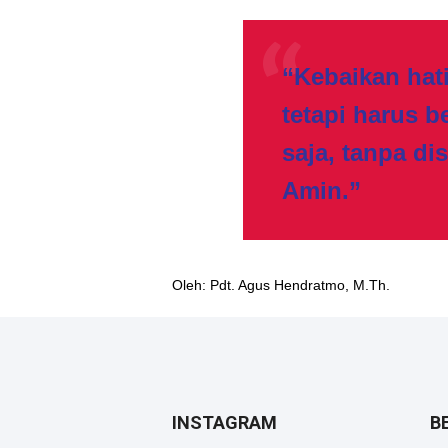
“Kebaikan hat
tetapi harus b
saja, tanpa di
Amin.”
Oleh: Pdt. Agus Hendratmo, M.Th.
INSTAGRAM
B