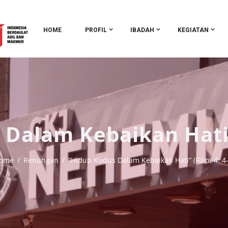
HOME
PROFIL
IBADAH
KEGIATAN
Dalam Kebaikan Hati” (
ome
Renungan
“Hidup Kudus Dalam Kebaikan Hati” (Filipi 4: 4-