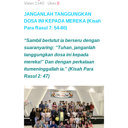
Views
1540
Likes
0
JANGANLAH TANGGUNGKAN
DOSA INI KEPADA MEREKA (Kisah
Para Rasul 7: 54-60)
“Sambil berlutut ia berseru dengan
suaranyaring: “Tuhan, janganlah
tanggungkan dosa ini kepada
mereka!” Dan dengan perkataan
itumeninggallah ia.” (Kisah Para
Rasul 2: 47
)