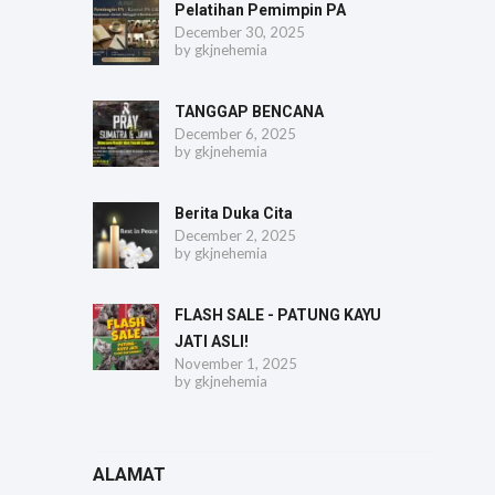
Pelatihan Pemimpin PA
December 30, 2025
by
gkjnehemia
TANGGAP BENCANA
December 6, 2025
by
gkjnehemia
Berita Duka Cita
December 2, 2025
by
gkjnehemia
FLASH SALE - PATUNG KAYU
JATI ASLI!
November 1, 2025
by
gkjnehemia
ALAMAT