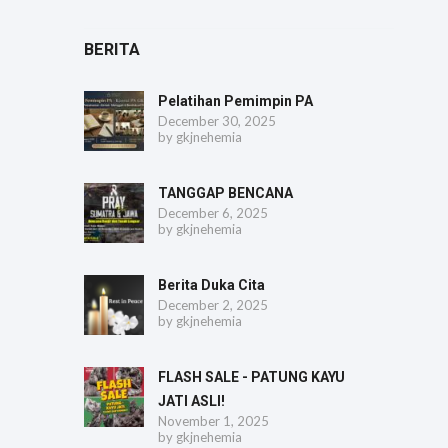
BERITA
Pelatihan Pemimpin PA
December 30, 2025
by
gkjnehemia
TANGGAP BENCANA
December 6, 2025
by
gkjnehemia
Berita Duka Cita
December 2, 2025
by
gkjnehemia
FLASH SALE - PATUNG KAYU
JATI ASLI!
November 1, 2025
by
gkjnehemia