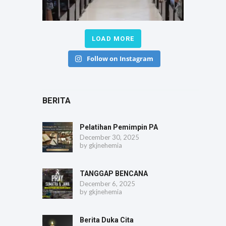
LOAD MORE
Follow on Instagram
BERITA
Pelatihan Pemimpin PA
December 30, 2025
by
gkjnehemia
TANGGAP BENCANA
December 6, 2025
by
gkjnehemia
Berita Duka Cita