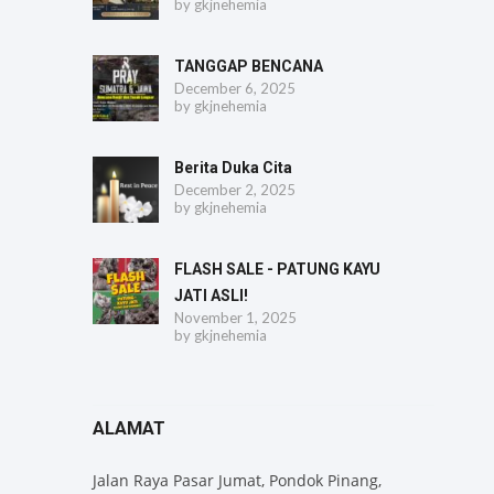
by
gkjnehemia
TANGGAP BENCANA
December 6, 2025
by
gkjnehemia
Berita Duka Cita
December 2, 2025
by
gkjnehemia
FLASH SALE - PATUNG KAYU
JATI ASLI!
November 1, 2025
by
gkjnehemia
ALAMAT
Jalan Raya Pasar Jumat, Pondok Pinang,