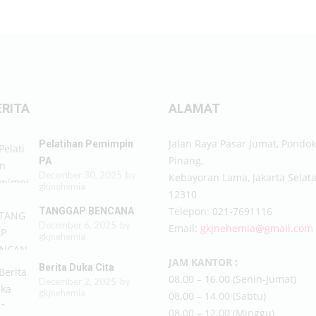
ERITA
ALAMAT
Jalan Raya Pasar Jumat, Pondok
Pelatihan Pemimpin
Pinang,
PA
December 30, 2025
by
Kebayoran Lama, Jakarta Selat
gkjnehemia
12310
Telepon: 021-7691116
TANGGAP BENCANA
December 6, 2025
by
Email:
gkjnehemia@gmail.com
gkjnehemia
JAM KANTOR :
Berita Duka Cita
08.00 – 16.00 (Senin-Jumat)
December 2, 2025
by
gkjnehemia
08.00 – 14.00 (Sabtu)
08.00 – 12.00 (Minggu)