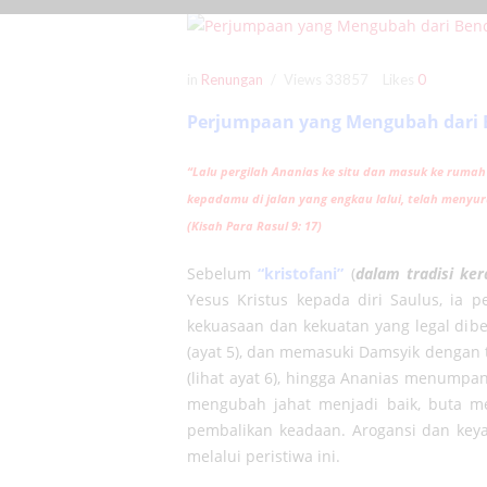
in
Renungan
Views
33857
Likes
0
Perjumpaan yang Mengubah dari Ben
“Lalu pergilah Ananias ke situ dan masuk ke ruma
kepadamu di jalan yang engkau lalui, telah meny
(Kisah Para Rasul 9: 17)
Sebelum
“kristofani”
(
dalam tradisi ker
Yesus Kristus kepada diri Saulus, ia
kekuasaan dan kekuatan yang legal dibe
(ayat 5), dan memasuki Damsyik dengan t
(lihat ayat 6), hingga Ananias menumpa
mengubah jahat menjadi baik, buta men
pembalikan keadaan. Arogansi dan key
melalui peristiwa ini.