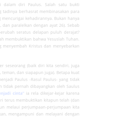
 dalam diri Paulus. Salah satu bukti
ng tadinya berhasrat membinasakan para
ng mencurigai kehadirannya. Bukan hanya
, dan paralelkan dengan ayat 26). Sebab
erubah seratus delapan puluh derajat?
lah membuktikan bahwa Yesuslah Tuhan.
g menyembah Kristus dan menyebarkan
seseorang (baik diri kita sendiri, juga
ih, teman, dan siapapun juga). Betapa kuat
jadi Paulus -Rasul Paulus- yang tidak
n tidak pernah dibayangkan oleh Saulus
njadi cinta”
ia rela dikejar-kejar karena
i terus membuktikan kitapun telah (dan
mun melaui perjumpaan-perjumpaan kita
akan, mengampuni dan melayani dengan