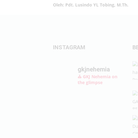
Oleh: Pdt. Lusindo YL Tobing, M.Th.
INSTAGRAM
B
gkjnehemia
⛪ GKJ Nehemia on
the glimpse