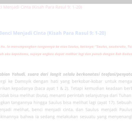
ci Menjadi Cinta (Kisah Para Rasul 9: 1-20)
h itu. Ia menumpangkan tangannya ke atas Saulus, katanya: “Saulus, saudaraku, T
uruh aku kepadamu, supaya engkau dapat melihat lagi dan penuh dengan Roh Kudus
abian Yahudi, suara dari langit selalu berkonotasi teofani/penyat
 pergi ke Damsyik dengan hati yang berkobar-kobar untuk menga
rikan kepadanya (baca ayat 1 & 2). Tetapi kemudian keadaan ber
idak bisa melihat (buta), menanti perintah selanjutnya dari Tuha
ngkan tangannya hingga Saulus bisa melihat lagi (ayat 17). Seb
jadi melihat, benci menjadi cinta, dan Saulus menjadi Paulus
akinannya bahwa ia sedang melakukan sesuatu yang menyenangk