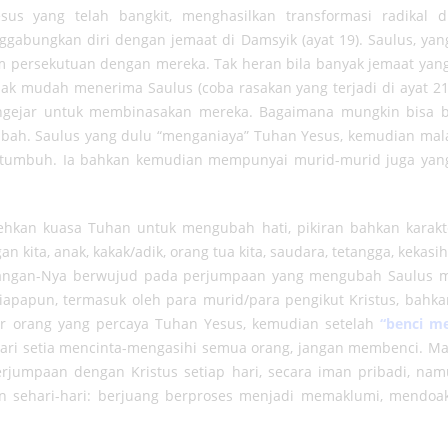
s yang telah bangkit, menghasilkan transformasi radikal di
gabungkan diri dengan jemaat di Damsyik (ayat 19). Saulus, ya
am persekutuan dengan mereka. Tak heran bila banyak jemaat ya
dak mudah menerima Saulus (coba rasakan yang terjadi di ayat 21
ngejar untuk membinasakan mereka. Bagaimana mungkin bisa b
ubah. Saulus yang dulu “menganiaya” Tuhan Yesus, kemudian ma
tumbuh. Ia bahkan kemudian mempunyai murid-murid juga yan
kan kuasa Tuhan untuk mengubah hati, pikiran bahkan karakter 
n kita, anak, kakak/adik, orang tua kita, saudara, tetangga, kekas
cangan-Nya berwujud pada perjumpaan yang mengubah Saulus men
apapun, termasuk oleh para murid/para pengikut Kristus, bahka
ar orang yang percaya Tuhan Yesus, kemudian setelah
“benci me
ari setia mencinta-mengasihi semua orang, jangan membenci. Mar
rjumpaan dengan Kristus setiap hari, secara iman pribadi, na
 sehari-hari: berjuang berproses menjadi memaklumi, mendo