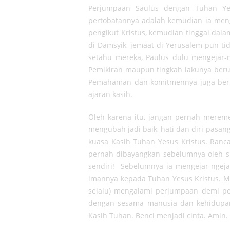
Perjumpaan Saulus dengan Tuhan Yesu
pertobatannya adalah kemudian ia meng
pengikut Kristus, kemudian tinggal dal
di Damsyik, jemaat di Yerusalem pun ti
setahu mereka, Paulus dulu mengejar-
Pemikiran maupun tingkah lakunya ber
Pemahaman dan komitmennya juga ber
ajaran kasih.
Oleh karena itu, jangan pernah meremeh
mengubah jadi baik, hati dan diri pasanga
kuasa Kasih Tuhan Yesus Kristus. Ran
pernah dibayangkan sebelumnya oleh si
sendiri! Sebelumnya ia mengejar-ngej
imannya kepada Tuhan Yesus Kristus. M
selalu) mengalami perjumpaan demi pe
dengan sesama manusia dan kehidupan
Kasih Tuhan. Benci menjadi cinta. Amin.