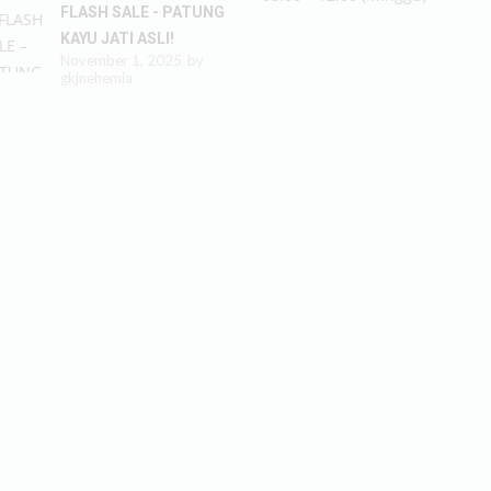
FLASH SALE - PATUNG
KAYU JATI ASLI!
November 1, 2025
by
gkjnehemia