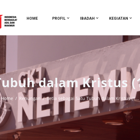
HOME
PROFIL
IBADAH
KEGIATAN
Tubuh dalam Kristus (1
Home
Renungan
Setia sebagai Satu Tubuh dalam Kristus (1...