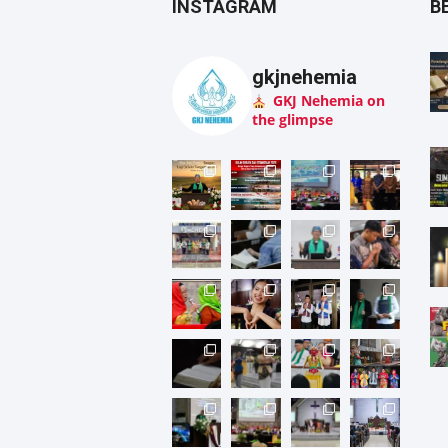
INSTAGRAM
B
gkjnehemia
GKJ Nehemia on
the glimpse