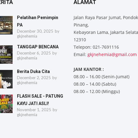
ERITA
ALAMAT
Jalan Raya Pasar Jumat, Pondok
Pelatihan Pemimpin
Pinang,
PA
December 30, 2025
by
Kebayoran Lama, Jakarta Selat
gkjnehemia
12310
Telepon: 021-7691116
TANGGAP BENCANA
December 6, 2025
by
Email:
gkjnehemia@gmail.com
gkjnehemia
JAM KANTOR :
Berita Duka Cita
08.00 – 16.00 (Senin-Jumat)
December 2, 2025
by
gkjnehemia
08.00 – 14.00 (Sabtu)
08.00 – 12.00 (Minggu)
FLASH SALE - PATUNG
KAYU JATI ASLI!
November 1, 2025
by
gkjnehemia