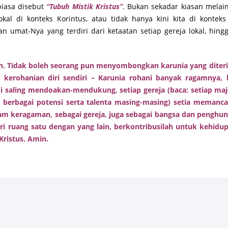
biasa disebut
“Tubuh Mistik Kristus”
. Bukan sekadar kiasan mela
al di konteks Korintus, atau tidak hanya kini kita di konteks
n umat-Nya yang terdiri dari ketaatan setiap gereja lokal, hingg
lah. Tidak boleh seorang pun menyombongkan karunia yang diter
 kerohanian diri sendiri – Karunia rohani banyak ragamnya, 
i saling mendoakan-mendukung, setiap gereja (baca: setiap maj
 berbagai potensi serta talenta masing-masing) setia memanc
lam keragaman, sebagai gereja, juga sebagai bangsa dan penghu
ruang satu dengan yang lain, berkontribusilah untuk kehidupa
ristus. Amin.