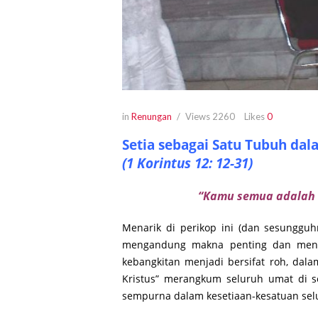
in
Renungan
Views
2260
Likes
0
Setia sebagai Satu Tubuh dal
(1 Korintus 12: 12-31)
“Kamu semua adalah t
Menarik di perikop ini (dan sesungguh
mengandung makna penting dan menda
kebangkitan menjadi bersifat roh, dala
Kristus” merangkum seluruh umat di s
sempurna dalam kesetiaan-kesatuan sel