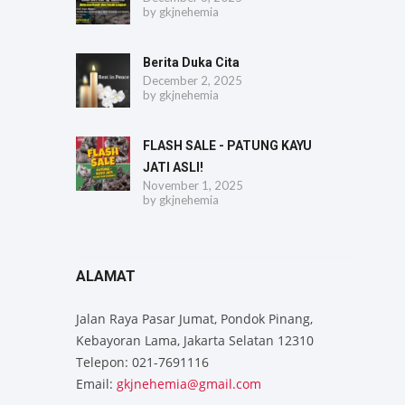
by
gkjnehemia
Berita Duka Cita
December 2, 2025
by
gkjnehemia
FLASH SALE - PATUNG KAYU
JATI ASLI!
November 1, 2025
by
gkjnehemia
ALAMAT
Jalan Raya Pasar Jumat, Pondok Pinang,
Kebayoran Lama, Jakarta Selatan 12310
Telepon: 021-7691116
Email:
gkjnehemia@gmail.com