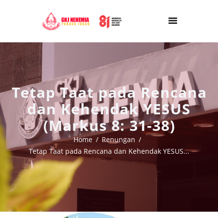
Tetap Taat pada Rencana
dan Kehendak YESUS
(Markus 8: 31-38)
Home
Renungan
Tetap Taat pada Rencana dan Kehendak YESUS...