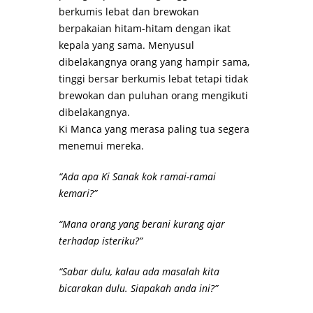
berkumis lebat dan brewokan
berpakaian hitam-hitam dengan ikat
kepala yang sama. Menyusul
dibelakangnya orang yang hampir sama,
tinggi bersar berkumis lebat tetapi tidak
brewokan dan puluhan orang mengikuti
dibelakangnya.
Ki Manca yang merasa paling tua segera
menemui mereka.
“Ada apa Ki Sanak kok ramai-ramai
kemari?”
“Mana orang yang berani kurang ajar
terhadap isteriku?”
“Sabar dulu, kalau ada masalah kita
bicarakan dulu. Siapakah anda ini?”