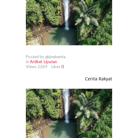
Posted by gkjnehemia
in
Artikel
,
Liputan
Views
2269
Likes
0
Cerita Rakyat