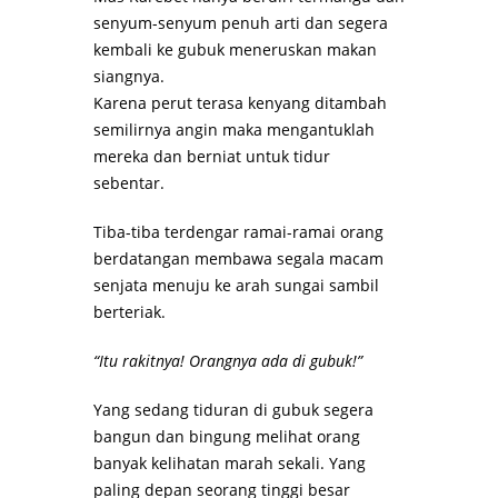
senyum-senyum penuh arti dan segera
kembali ke gubuk meneruskan makan
siangnya.
Karena perut terasa kenyang ditambah
semilirnya angin maka mengantuklah
mereka dan berniat untuk tidur
sebentar.
Tiba-tiba terdengar ramai-ramai orang
berdatangan membawa segala macam
senjata menuju ke arah sungai sambil
berteriak.
“Itu rakitnya! Orangnya ada di gubuk!”
Yang sedang tiduran di gubuk segera
bangun dan bingung melihat orang
banyak kelihatan marah sekali. Yang
paling depan seorang tinggi besar