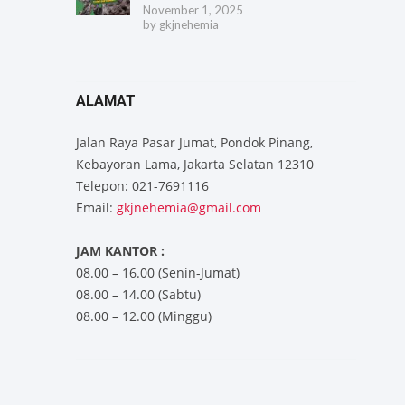
November 1, 2025
by
gkjnehemia
ALAMAT
Jalan Raya Pasar Jumat, Pondok Pinang,
Kebayoran Lama, Jakarta Selatan 12310
Telepon: 021-7691116
Email:
gkjnehemia@gmail.com
JAM KANTOR :
08.00 – 16.00 (Senin-Jumat)
08.00 – 14.00 (Sabtu)
08.00 – 12.00 (Minggu)