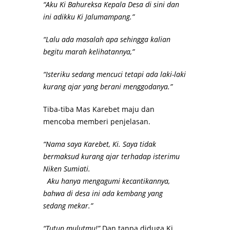
“Aku Ki Bahureksa Kepala Desa di sini dan
ini adikku Ki Jalumampang.”
“Lalu ada masalah apa sehingga kalian
begitu marah kelihatannya,”
“Isteriku sedang mencuci tetapi ada laki-laki
kurang ajar yang berani menggodanya.”
Tiba-tiba Mas Karebet maju dan
mencoba memberi penjelasan.
“Nama saya Karebet, Ki. Saya tidak
bermaksud kurang ajar terhadap isterimu
Niken Sumiati.
Aku hanya mengagumi kecantikannya,
bahwa di desa ini ada kembang yang
sedang mekar.”
“Tutup mulutmu!”
Dan tanpa diduga Ki