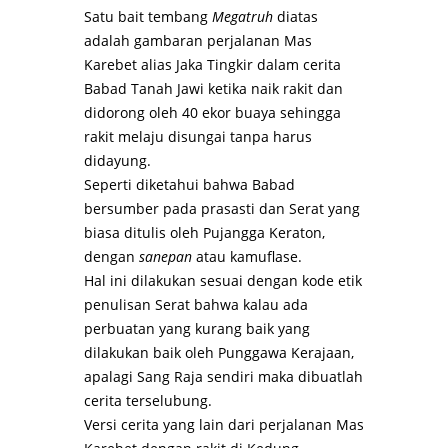
Satu bait tembang
Megatruh
diatas
adalah gambaran perjalanan Mas
Karebet alias Jaka Tingkir dalam cerita
Babad Tanah Jawi ketika naik rakit dan
didorong oleh 40 ekor buaya sehingga
rakit melaju disungai tanpa harus
didayung.
Seperti diketahui bahwa Babad
bersumber pada prasasti dan Serat yang
biasa ditulis oleh Pujangga Keraton,
dengan
sanepan
atau kamuflase.
Hal ini dilakukan sesuai dengan kode etik
penulisan Serat bahwa kalau ada
perbuatan yang kurang baik yang
dilakukan baik oleh Punggawa Kerajaan,
apalagi Sang Raja sendiri maka dibuatlah
cerita terselubung.
Versi cerita yang lain dari perjalanan Mas