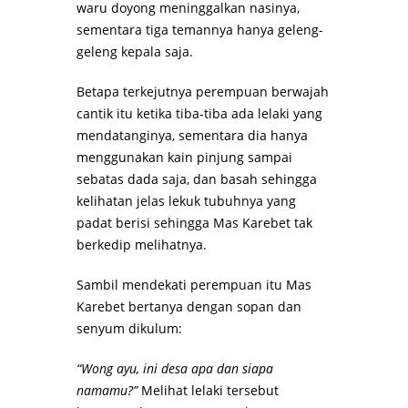
waru doyong meninggalkan nasinya,
sementara tiga temannya hanya geleng-
geleng kepala saja.
Betapa terkejutnya perempuan berwajah
cantik itu ketika tiba-tiba ada lelaki yang
mendatanginya, sementara dia hanya
menggunakan kain pinjung sampai
sebatas dada saja, dan basah sehingga
kelihatan jelas lekuk tubuhnya yang
padat berisi sehingga Mas Karebet tak
berkedip melihatnya.
Sambil mendekati perempuan itu Mas
Karebet bertanya dengan sopan dan
senyum dikulum:
“Wong ayu, ini desa apa dan siapa
namamu?”
Melihat lelaki tersebut