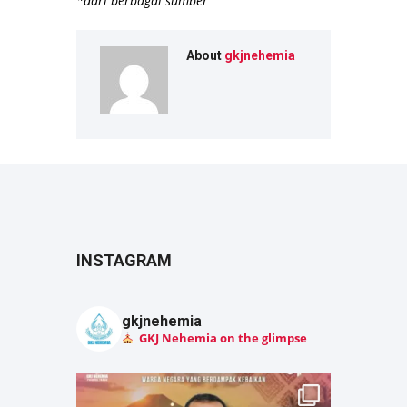
*dari berbagai sumber
About
gkjnehemia
INSTAGRAM
gkjnehemia
GKJ Nehemia on the glimpse