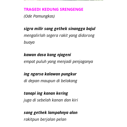
TRAGEDI KEDUNG SRENGENGE
(Ode Pamungkas)
sigra milir sang gethek sinangga bajul
mengalirlah segera rakit yang didorong
buaya
kawan dasa kang njageni
empat puluh yang menjadi penjaganya
ing ngarsa kalawan pungkur
di depan maupun di belakang
tanapi ing kanan kering
juga di sebelah kanan dan kiri
sang gethek lampahnya alon
rakitpun berjalan pelan