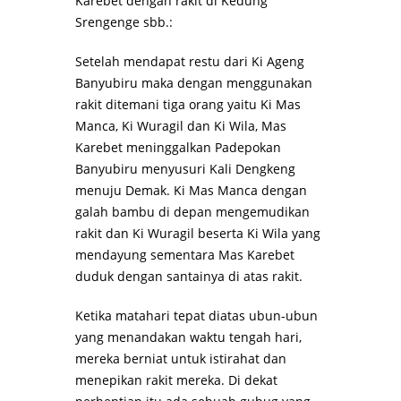
Karebet dengan rakit di Kedung
Srengenge sbb.:
Setelah mendapat restu dari Ki Ageng
Banyubiru maka dengan menggunakan
rakit ditemani tiga orang yaitu Ki Mas
Manca, Ki Wuragil dan Ki Wila, Mas
Karebet meninggalkan Padepokan
Banyubiru menyusuri Kali Dengkeng
menuju Demak. Ki Mas Manca dengan
galah bambu di depan mengemudikan
rakit dan Ki Wuragil beserta Ki Wila yang
mendayung sementara Mas Karebet
duduk dengan santainya di atas rakit.
Ketika matahari tepat diatas ubun-ubun
yang menandakan waktu tengah hari,
mereka berniat untuk istirahat dan
menepikan rakit mereka. Di dekat