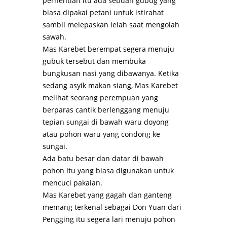
perhentian itu ada sebuah gubug yang
biasa dipakai petani untuk istirahat
sambil melepaskan lelah saat mengolah
sawah.
Mas Karebet berempat segera menuju
gubuk tersebut dan membuka
bungkusan nasi yang dibawanya. Ketika
sedang asyik makan siang, Mas Karebet
melihat seorang perempuan yang
berparas cantik berlenggang menuju
tepian sungai di bawah waru doyong
atau pohon waru yang condong ke
sungai.
Ada batu besar dan datar di bawah
pohon itu yang biasa digunakan untuk
mencuci pakaian.
Mas Karebet yang gagah dan ganteng
memang terkenal sebagai Don Yuan dari
Pengging itu segera lari menuju pohon