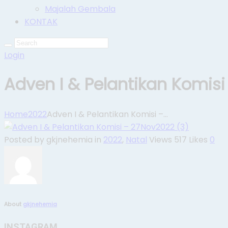
Majalah Gembala
KONTAK
Login
Adven I & Pelantikan Komisi
Home
2022
Adven I & Pelantikan Komisi –...
Posted by gkjnehemia
in
2022
,
Natal
Views
517
Likes
0
About
gkjnehemia
INSTAGRAM