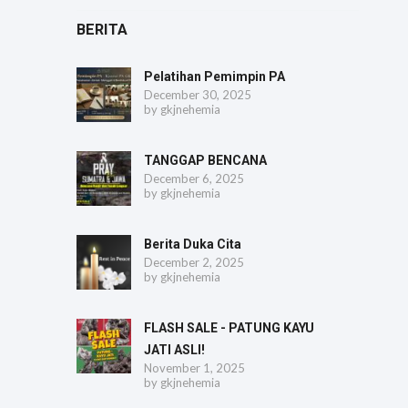
BERITA
Pelatihan Pemimpin PA
December 30, 2025
by
gkjnehemia
TANGGAP BENCANA
December 6, 2025
by
gkjnehemia
Berita Duka Cita
December 2, 2025
by
gkjnehemia
FLASH SALE - PATUNG KAYU
JATI ASLI!
November 1, 2025
by
gkjnehemia