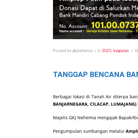
Posted by gkjnehemia
in
2025
,
kegiatan
V
TANGGAP BENCANA BA
Berbagai lokasi di Tanah Air diterpa ba
BANJARNEGARA, CILACAP, LUMAJANG)
.
Majelis GKJ Nehemia mengajak Bapak/Ibu
Pengumpulan sumbangan melalui
Amplo