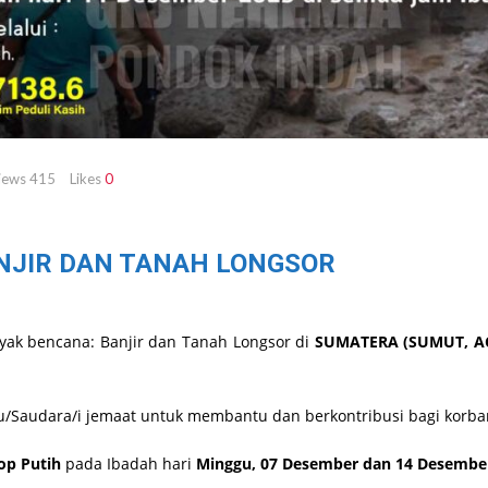
iews
415
Likes
0
NJIR DAN TANAH LONGSOR
nyak bencana: Banjir dan Tanah Longsor di
SUMATERA (SUMUT, A
/Saudara/i jemaat untuk membantu dan berkontribusi bagi korba
p Putih
pada Ibadah hari
Minggu, 07 Desember dan 14 Desember