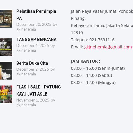
Jalan Raya Pasar Jumat, Pondok
Pelatihan Pemimpin
Pinang,
PA
December 30, 2025
by
Kebayoran Lama, Jakarta Selat
gkjnehemia
12310
Telepon: 021-7691116
TANGGAP BENCANA
December 6, 2025
by
Email:
gkjnehemia@gmail.com
gkjnehemia
JAM KANTOR :
Berita Duka Cita
08.00 – 16.00 (Senin-Jumat)
December 2, 2025
by
gkjnehemia
08.00 – 14.00 (Sabtu)
08.00 – 12.00 (Minggu)
FLASH SALE - PATUNG
KAYU JATI ASLI!
November 1, 2025
by
gkjnehemia