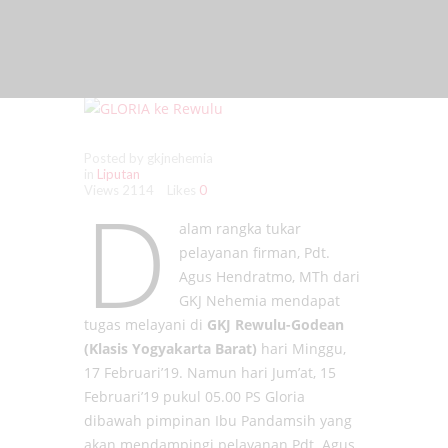
Posted by gkjnehemia
in
Liputan
Views
2114
Likes
0
D
alam rangka tukar
pelayanan firman, Pdt.
Agus Hendratmo, MTh dari
GKJ Nehemia mendapat
tugas melayani di
GKJ Rewulu-Godean
(Klasis Yogyakarta Barat)
hari Minggu,
17 Februari’19. Namun hari Jum’at, 15
Februari’19 pukul 05.00 PS Gloria
dibawah pimpinan Ibu Pandamsih yang
akan mendampingi pelayanan Pdt. Agus,