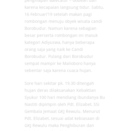
penginapan Balecatur – Godean dan
karena kecapaian langsung tidur. Sabtu,
16 Februari’19 setelah makan pagi
rombongan menuju obyek wisata candi
Borobudur. Namun karena sebagian
besar perserta rombongan ini masuk
kategori Adiyuswa, hanya beberapa
orang saja yang naik ke Candi
Borobudur. Pulang dari Borobudur
sempat mampir ke Malioboro hanya
sebentar saja karena cuaca hujan.
Sore hari sekitar pk. 19.30 ditengah
hujan deras dilaksanakan Kebaktian
Syukur 100 hari mendiang ibundanya Bu
Nastiti dipimpin oleh Pdt. Elizabet, SSi
Gembala Jemaat GKJ Rewulu. Menurut
Pdt. Elizabet, sesuai adat kebiasaan di
GKJ Rewulu maka Penghiburan dan