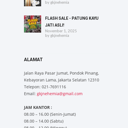
by
gkjnehemia
FLASH SALE - PATUNG KAYU
JATI ASLI!
November 1, 2025
by
gkjnehemia
ALAMAT
Jalan Raya Pasar Jumat, Pondok Pinang,
Kebayoran Lama, Jakarta Selatan 12310
Telepon: 021-7691116
Email:
gkjnehemia@gmail.com
JAM KANTOR :
08.00 – 16.00 (Senin-Jumat)
08.00 – 14.00 (Sabtu)
08.00 – 12.00 (Minggu)