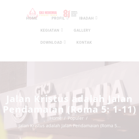
HOME
PROFIL
IBADAH
KEGIATAN
GALLERY
DOWNLOAD
KONTAK
Jalan Kristus adalah Jalan
Pendamaian (Roma 5: 1-11)
Home
Populer
Jalan Kristus adalah Jalan Pendamaian (Roma 5...