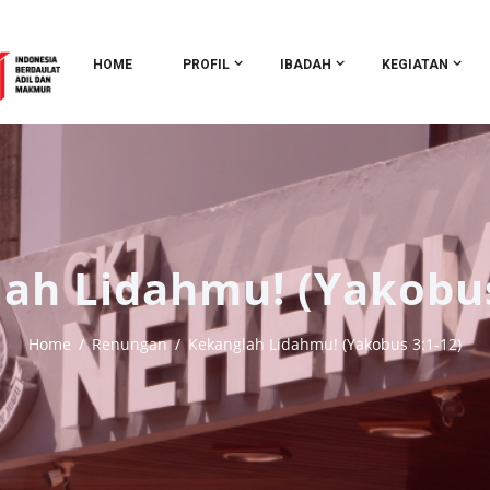
HOME
PROFIL
IBADAH
KEGIATAN
ah Lidahmu! (Yakobus
Home
Renungan
Kekanglah Lidahmu! (Yakobus 3:1-12)