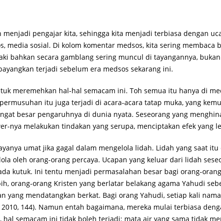
kan menjadi pengajar kita, sehingga kita menjadi terbiasa dengan u
 media sosial. Di kolom komentar medsos, kita sering membaca 
aki bahkan secara gamblang sering muncul di tayangannya, bukan
a bayangkan terjadi sebelum era medsos sekarang ini.
uk meremehkan hal-hal semacam ini. Toh semua itu hanya di meds
 permusuhan itu juga terjadi di acara-acara tatap muka, yang kemu
sangat besar pengaruhnya di dunia nyata. Seseorang yang menghin
er-nya melakukan tindakan yang serupa, menciptakan efek yang le
anya umat jika gagal dalam mengelola lidah. Lidah yang saat it
elola oleh orang-orang percaya. Ucapan yang keluar dari lidah ses
a kutuk. Ini tentu menjadi permasalahan besar bagi orang-orang 
bih, orang-orang Kristen yang berlatar belakang agama Yahudi seb
an yang mendatangkan berkat. Bagi orang Yahudi, setiap kali nama
ay 2010, 144). Namun entah bagaimana, mereka mulai terbiasa den
 hal semacam ini tidak boleh terjadi: mata air yang sama tidak m