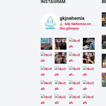
INSTAGRAM
B
gkjnehemia
GKJ Nehemia on
the glimpse