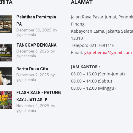
ERITA
ALAMAT
Jalan Raya Pasar Jumat, Pondok
Pelatihan Pemimpin
Pinang,
PA
December 30, 2025
by
Kebayoran Lama, Jakarta Selat
gkjnehemia
12310
Telepon: 021-7691116
TANGGAP BENCANA
December 6, 2025
by
Email:
gkjnehemia@gmail.com
gkjnehemia
JAM KANTOR :
Berita Duka Cita
08.00 – 16.00 (Senin-Jumat)
December 2, 2025
by
gkjnehemia
08.00 – 14.00 (Sabtu)
08.00 – 12.00 (Minggu)
FLASH SALE - PATUNG
KAYU JATI ASLI!
November 1, 2025
by
gkjnehemia