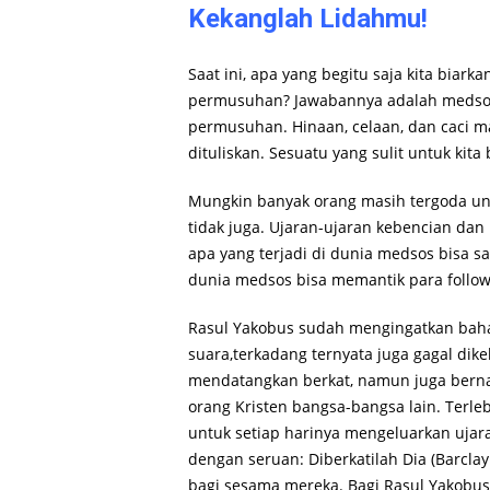
Kekanglah Lidahmu!
Saat ini, apa yang begitu saja kita biar
permusuhan? Jawabannya adalah medsos,
permusuhan. Hinaan, celaan, dan caci m
dituliskan. Sesuatu yang sulit untuk kit
Mungkin banyak orang masih tergoda unt
tidak juga. Ujaran-ujaran kebencian dan
apa yang terjadi di dunia medsos bisa 
dunia medsos bisa memantik para follow
Rasul Yakobus sudah mengingatkan bahay
suara,terkadang ternyata juga gagal dik
mendatangkan berkat, namun juga bernad
orang Kristen bangsa-bangsa lain. Terle
untuk setiap harinya mengeluarkan ujar
dengan seruan: Diberkatilah Dia (Barcl
bagi sesama mereka. Bagi Rasul Yakobus,