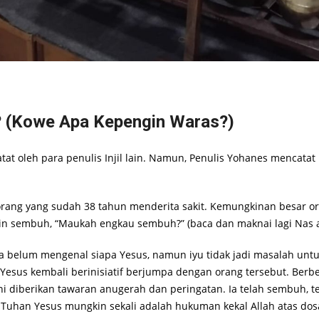
 (Kowe Apa Kepengin Waras?)
tat oleh para penulis Injil lain. Namun, Penulis Yohanes mencatat
ang yang sudah 38 tahun menderita sakit. Kemungkinan besar o
in sembuh, “Maukah engkau sembuh?” (baca dan maknai lagi Nas ay
a belum mengenal siapa Yesus, namun iyu tidak jadi masalah unt
b Yesus kembali berinisiatif berjumpa dengan orang tersebut. Ber
 diberikan tawaran anugerah dan peringatan. Ia telah sembuh, teta
Tuhan Yesus mungkin sekali adalah hukuman kekal Allah atas dos