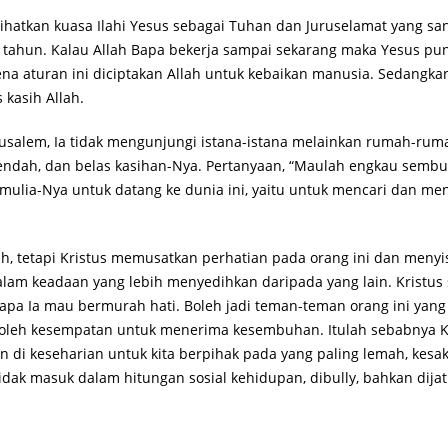
hatkan kuasa Ilahi Yesus sebagai Tuhan dan Juruselamat yang
8 tahun. Kalau Allah Bapa bekerja sampai sekarang maka Yesus pun
rena aturan ini diciptakan Allah untuk kebaikan manusia. Sedang
kasih Allah.
erusalem, Ia tidak mengunjungi istana-istana melainkan rumah-rumah
rendah, dan belas kasihan-Nya. Pertanyaan, “Maulah engkau sembu
 mulia-Nya untuk datang ke dunia ini, yaitu untuk mencari dan m
, tetapi Kristus memusatkan perhatian pada orang ini dan menyisi
dalam keadaan yang lebih menyedihkan daripada yang lain. Kristu
iapa Ia mau bermurah hati. Boleh jadi teman-teman orang ini yan
oleh kesempatan untuk menerima kesembuhan. Itulah sebabnya K
kan di keseharian untuk kita berpihak pada yang paling lemah, kes
tidak masuk dalam hitungan sosial kehidupan, dibully, bahkan dija