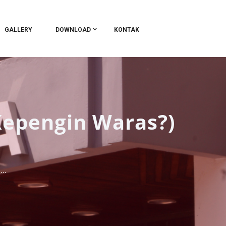
GALLERY
DOWNLOAD
KONTAK
epengin Waras?)
..