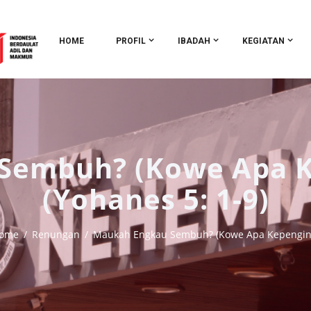
HOME
PROFIL
IBADAH
KEGIATAN
Sembuh? (Kowe Apa K
(Yohanes 5: 1-9)
ome
Renungan
Maukah Engkau Sembuh? (Kowe Apa Kepengin.