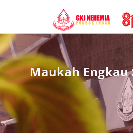
Maukah Engkau 
H