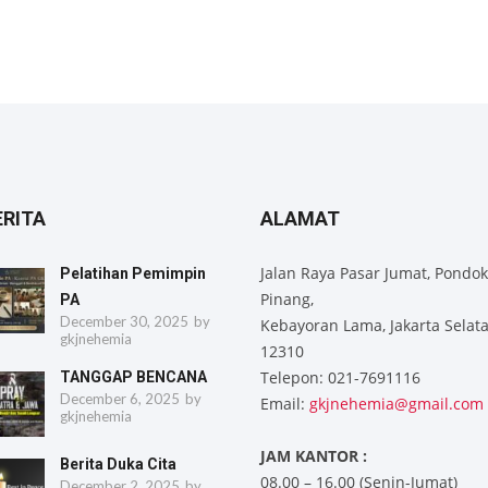
ERITA
ALAMAT
Jalan Raya Pasar Jumat, Pondok
Pelatihan Pemimpin
Pinang,
PA
December 30, 2025
by
Kebayoran Lama, Jakarta Selat
gkjnehemia
12310
Telepon: 021-7691116
TANGGAP BENCANA
December 6, 2025
by
Email:
gkjnehemia@gmail.com
gkjnehemia
JAM KANTOR :
Berita Duka Cita
08.00 – 16.00 (Senin-Jumat)
December 2, 2025
by