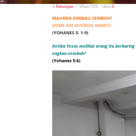
in
Renungan
Views
729
Likes
0
MAUKAH ENGKAU SEMBUH?
(KOWE APA KEPENGIN WARAS?)
(YOHANES 5: 1-9)
Ketika Yesus melihat orang itu berbaring
engkau sembuh?
(Yohanes 5:6)