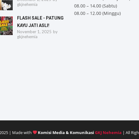
gkjnehemia
08.00 – 14.00 (Sabtu)
08.00 – 12.00 (Minggu)
FLASH SALE - PATUNG
KAYU JATI ASLI!
November 1, 2025
by
gkjnehemia
2025 | Made with
Komisi Media & Komunikasi
GKJ Nehemia
| All Rig