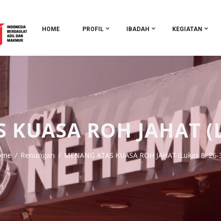
HOME
PROFIL
IBADAH
KEGIATAN
KUASA ROH JAHAT (Lu
ome
Renungan
MENANG ATAS KUASA ROH JAHAT (Lukas 8: 26-