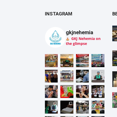
INSTAGRAM
B
gkjnehemia
GKJ Nehemia on
the glimpse