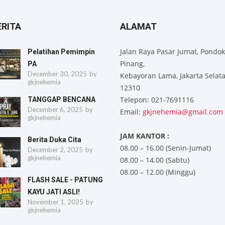
ERITA
ALAMAT
Jalan Raya Pasar Jumat, Pondok
Pelatihan Pemimpin
Pinang,
PA
December 30, 2025
by
Kebayoran Lama, Jakarta Selat
gkjnehemia
12310
Telepon: 021-7691116
TANGGAP BENCANA
December 6, 2025
by
Email:
gkjnehemia@gmail.com
gkjnehemia
JAM KANTOR :
Berita Duka Cita
08.00 – 16.00 (Senin-Jumat)
December 2, 2025
by
gkjnehemia
08.00 – 14.00 (Sabtu)
08.00 – 12.00 (Minggu)
FLASH SALE - PATUNG
KAYU JATI ASLI!
November 1, 2025
by
gkjnehemia