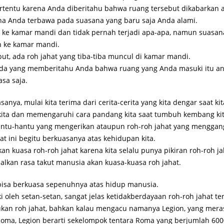
tentu karena Anda diberitahu bahwa ruang tersebut dikabarkan 
na Anda terbawa pada suasana yang baru saja Anda alami.
 ke kamar mandi dan tidak pernah terjadi apa-apa, namun suasana
n ke kamar mandi.
ebut, ada roh jahat yang tiba-tiba muncul di kamar mandi.
 ada yang memberitahu Anda bahwa ruang yang Anda masuki itu an
sa saja.
nya, mulai kita terima dari cerita-cerita yang kita dengar saat kita
 kita dan memengaruhi cara pandang kita saat tumbuh kembang kita
a hantu-hantu yang mengerikan ataupun roh-roh jahat yang mengg
at ini begitu berkuasanya atas kehidupan kita.
an kuasa roh-roh jahat karena kita selalu punya pikiran roh-roh ja
alkan rasa takut manusia akan kuasa-kuasa roh jahat.
 bisa berkuasa sepenuhnya atas hidup manusia.
i oleh setan-setan, sangat jelas ketidakberdayaan roh-roh jahat te
an roh jahat, bahkan kalau mengacu namanya Legion, yang merasuk
Roma, Legion berarti sekelompok tentara Roma yang berjumlah 600