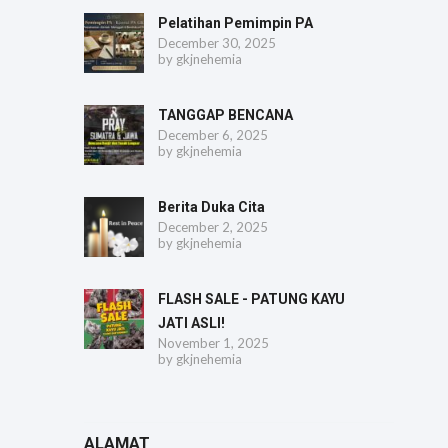
Pelatihan Pemimpin PA
December 30, 2025
by
gkjnehemia
TANGGAP BENCANA
December 6, 2025
by
gkjnehemia
Berita Duka Cita
December 2, 2025
by
gkjnehemia
FLASH SALE - PATUNG KAYU
JATI ASLI!
November 1, 2025
by
gkjnehemia
ALAMAT