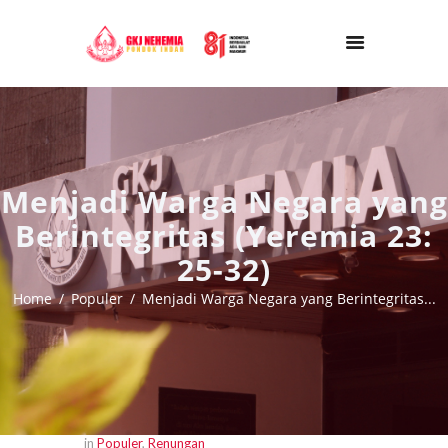
Menjadi Warga Negara yang
Berintegritas (Yeremia 23:
25-32)
Home
Populer
Menjadi Warga Negara yang Berintegritas...
in
Populer
,
Renungan