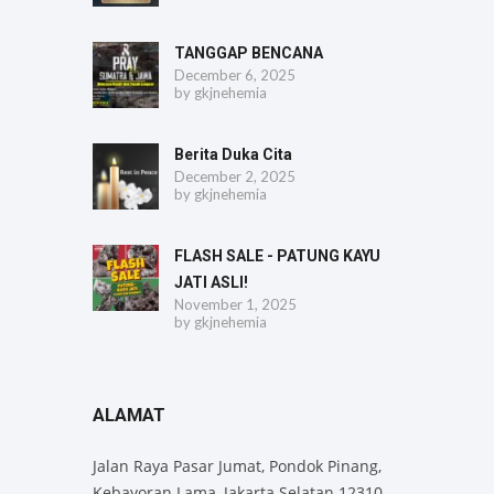
TANGGAP BENCANA
December 6, 2025
by
gkjnehemia
Berita Duka Cita
December 2, 2025
by
gkjnehemia
FLASH SALE - PATUNG KAYU
JATI ASLI!
November 1, 2025
by
gkjnehemia
ALAMAT
Jalan Raya Pasar Jumat, Pondok Pinang,
Kebayoran Lama, Jakarta Selatan 12310