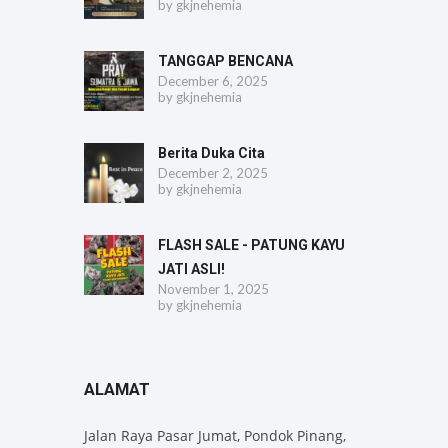
by
gkjnehemia
TANGGAP BENCANA
December 6, 2025
by
gkjnehemia
Berita Duka Cita
December 2, 2025
by
gkjnehemia
FLASH SALE - PATUNG KAYU
JATI ASLI!
November 1, 2025
by
gkjnehemia
ALAMAT
Jalan Raya Pasar Jumat, Pondok Pinang,