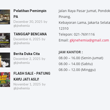
Jalan Raya Pasar Jumat, Pondok
Pelatihan Pemimpin
Pinang,
PA
December 30, 2025
by
Kebayoran Lama, Jakarta Selat
gkjnehemia
12310
Telepon: 021-7691116
TANGGAP BENCANA
December 6, 2025
by
Email:
gkjnehemia@gmail.com
gkjnehemia
JAM KANTOR :
Berita Duka Cita
08.00 – 16.00 (Senin-Jumat)
December 2, 2025
by
gkjnehemia
08.00 – 14.00 (Sabtu)
08.00 – 12.00 (Minggu)
FLASH SALE - PATUNG
KAYU JATI ASLI!
November 1, 2025
by
gkjnehemia