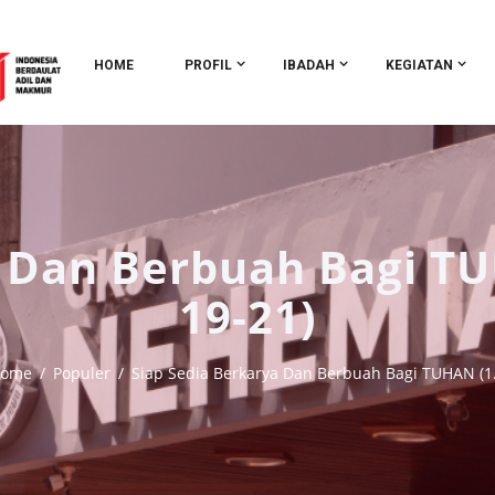
HOME
PROFIL
IBADAH
KEGIATAN
 Dan Berbuah Bagi TU
19-21)
ome
Populer
Siap Sedia Berkarya Dan Berbuah Bagi TUHAN (1.