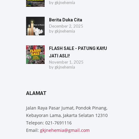
by
gkjnehemia
Berita Duka Cita
December 2, 2025
by
gkjnehemia
FLASH SALE - PATUNG KAYU
JATI ASLI!
November 1, 2025
by
gkjnehemia
ALAMAT
Jalan Raya Pasar Jumat, Pondok Pinang,
Kebayoran Lama, Jakarta Selatan 12310
Telepon: 021-7691116
Email:
gkjnehemia@gmail.com