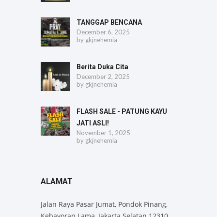
TANGGAP BENCANA
December 6, 2025
by
gkjnehemia
Berita Duka Cita
December 2, 2025
by
gkjnehemia
FLASH SALE - PATUNG KAYU
JATI ASLI!
November 1, 2025
by
gkjnehemia
ALAMAT
Jalan Raya Pasar Jumat, Pondok Pinang,
Kebayoran Lama, Jakarta Selatan 12310