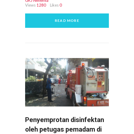
GKJ Nehemia
Views
1280
Likes
0
READ MORE
Penyemprotan disinfektan
oleh petugas pemadam di